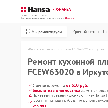
FIX-HANSA
Ремонт устройств Hansa
Специализированный cервисный центр г.
Иркутск
Мы ремонтируем
Срочный ремонт
Це
ит Hansa в Иркутске
Ремонт кухонной плиты Hansa FCEW63020 в Иркутске
Ремонт кухонной пл
FCEW63020 в Иркут
от 610 руб.
Стоимость ремонта
Бесплатная диагностика
даже при отказ
Ремонт варочных панелей Hansa
Ремонт духовых шкафов Hansa
Ремонт микроволновых печей Hansa
Ремонт посудомоечных машин Hansa
Ремонт стиральных машин Hansa
Привезем и увезем кухонную плиту Hansa
Гарантия на наши работы по ремонту кух
3-х лет