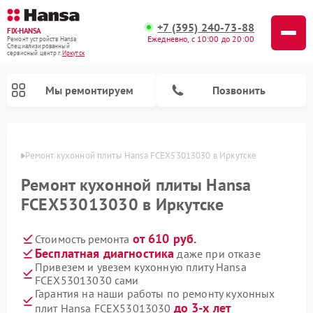
+7 (395) 240-73-88
FIX-HANSA
Ежедневно, с 10:00 до 20:00
Ремонт устройств Hansa
Специализированный
cервисный центр г.
Иркутск
Мы ремонтируем
Позвонить
утске
Ремонт кухонной плиты Hansa FCEX53013030 в Иркутске
Ремонт кухонной плиты Hansa
FCEX53013030 в Иркутске
от 610 руб.
Стоимость ремонта
Ремонт варочных панелей Hansa
Ремонт микроволновых печей Hansa
Ремонт стиральных машин Hansa
Ремонт посудомоечных машин Hansa
Бесплатная диагностика
даже при отказе
Привезем и увезем кухонную плиту Hansa
FCEX53013030 сами
Гарантия на наши работы по ремонту кухонных
до 3-х лет
плит Hansa FCEX53013030