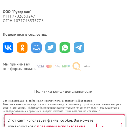
ООО "Русервис"
ИНН 7702633247
ОГРН 1077746335776
Поделиться в соц. сетях:
Мы принимаем
все формы оплаты
Политика конфиденциальности
Вся информация на сайте носит исключительно справочный характер.
Товарные знаки используются исключительно для описания устройств, в отношении которых
сервисные центры irk.hansa-fix.ru предоставляют услуги по ремонту. Услуги оказываются в
неавторизованных сервисных центрах irk.hansa-fix.ru, которые не связаны с
правообладателями товарных знаков или их официальными представителями.
Ремонт осуществляется для устройств, уже введенных в гражданский оборот в соответствии
Этот сайт использует файлы cookie. Вы можете
со статьей 1487 ГК РФ.
Использование товарных знаков не преследует цели индивидуализации услуг или введения
ознакомиться с
правилами использования