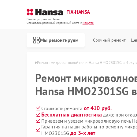
FIX-HANSA
Ремонт устройств Hansa
Специализированный cервисный центр г.
Иркутск
Мы ремонтируем
Срочный ремонт
Це
й Hansa в Иркутске
Ремонт микроволновой печи Hansa HMO2301SG в Иркут
Ремонт микроволно
Hansa HMO2301SG в
от 410 руб.
Стоимость ремонта
Бесплатная диагностика
даже при отказ
Ремонт варочных панелей Hansa
Ремонт духовых шкафов Hansa
Ремонт посудомоечных машин Hansa
Ремонт стиральных машин Hansa
Привезем и увезем микроволновую печь 
Гарантия на наши работы по ремонту мик
до 3-х лет
HMO2301SG