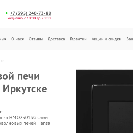
+7 (395) 240-73-88
Ежедневно, с 10:00 до 20:00
ны
О нас
Отзывы
Доставка
Гарантии
Акции и скидки
Зая
ске
вой печи
 Иркутске
е
Hansa HMO2301SG сами
роволновых печей Hansa