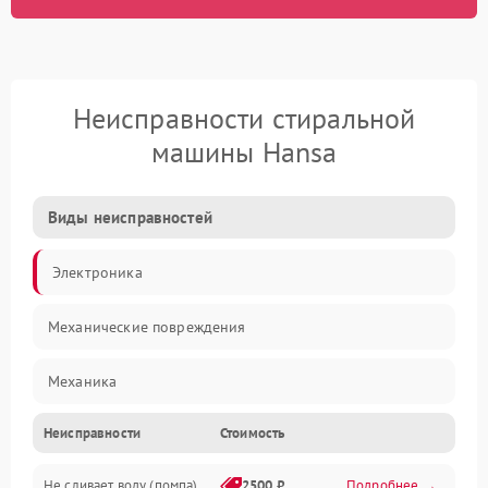
Неисправности стиральной
машины Hansa
Виды неисправностей
Электроника
Механические повреждения
Механика
Неисправности
Стоимость
Электропитание
Не сливает воду (помпа)
2500 ₽
Подробнее →