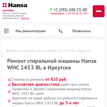
+7 (395) 240-73-88
FIX-HANSA
Ежедневно, с 10:00 до 20:00
Ремонт устройств Hansa
Специализированный
cервисный центр г.
Иркутск
Мы ремонтируем
Позвонить
утске
Ремонт стиральной машины Hansa WHC 1453 BL в Иркутске
Ремонт стиральной машины Hansa
WHC 1453 BL в Иркутске
от 810 руб.
Стоимость ремонта
Ремонт варочных панелей Hansa
Ремонт посудомоечных машин Hansa
Ремонт микроволновых печей Hansa
Бесплатная диагностика
даже при отказе
Привезем и увезем стиральную машину Hansa
WHC 1453 BL сами
Гарантия на наши работы по ремонту стиральных
до 3-х лет
машин Hansa WHC 1453 BL