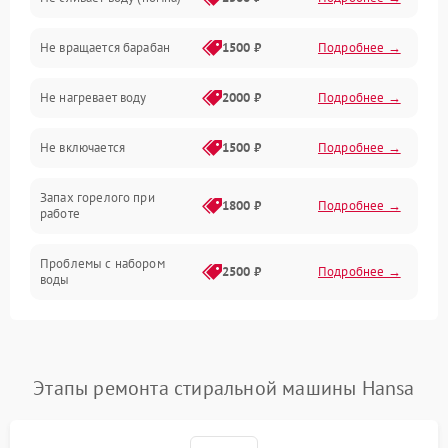
Водоснабжение
Не вращается барабан
1500 ₽
Подробнее →
Слив
Не нагревает воду
2000 ₽
Подробнее →
Программное обеспечение
Не включается
1500 ₽
Подробнее →
Запах горелого при
1800 ₽
Подробнее →
работе
Проблемы с набором
2500 ₽
Подробнее →
воды
Замена ТЭНа
2200 ₽
Подробнее →
Замена платы управления
2200 ₽
Подробнее →
Этапы ремонта стиральной машины Hansa