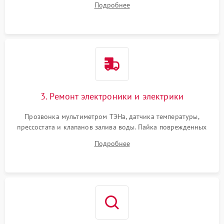
Подробнее
крестовины на износ, а манжеты люка на разрывы.
3. Ремонт электроники и электрики
Прозвонка мультиметром ТЭНа, датчика температуры,
прессостата и клапанов залива воды. Пайка поврежденных
дорожек или замена симисторов на плате управления.
Подробнее
Восстановление целостности проводки и контактов.