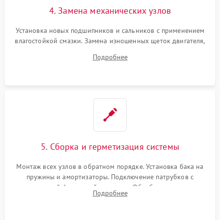
4. Замена механических узлов
Установка новых подшипников и сальников с применением
влагостойкой смазки. Замена изношенных щеток двигателя,
порванного ремня привода, неисправного сливного насоса
Подробнее
или поврежденной резиновой манжеты.
5. Сборка и герметизация системы
Монтаж всех узлов в обратном порядке. Установка бака на
пружины и амортизаторы. Подключение патрубков с
надежной фиксацией хомутами. Обработка стыков
Подробнее
герметиком для предотвращения возможных протечек воды.