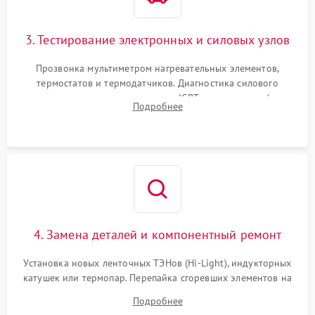
3. Тестирование электронных и силовых узлов
Прозвонка мультиметром нагревательных элементов,
термостатов и термодатчиков. Диагностика силового
модуля, реле, диодных мостов и IGBT-транзисторов (для
Подробнее
индукции). Проверка кранов и газ-контроля (для газовых
панелей).
4. Замена деталей и компонентный ремонт
Установка новых ленточных ТЭНов (Hi-Light), индукторных
катушек или термопар. Перепайка сгоревших элементов на
плате управления, восстановление токопроводящих
Подробнее
дорожек. Очистка контактов и замена поврежденной