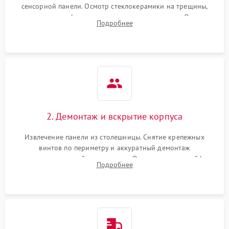
сенсорной панели. Осмотр стеклокерамики на трещины,
проверка конфорок на равномерность нагрева. Опрос
Подробнее
клиента о симптомах (не включается, не видит посуду,
щелкает).
2. Демонтаж и вскрытие корпуса
Извлечение панели из столешницы. Снятие крепежных
винтов по периметру и аккуратный демонтаж
стеклокерамической поверхности. Отсоединение шлейфов
Подробнее
сенсорного блока для доступа к силовым платам, катушкам
или ТЭНам.