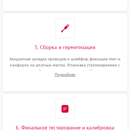
проводки.
5. Сборка и герметизация
Аккуратная укладка проводов и шлейфов, фиксация плат и
конфорок на штатных местах. Установка стеклокерамики с
проверкой равномерности зазоров. Нанесение
Подробнее
термостойкого герметика или укладка уплотнительной
ленты по контуру.
6. Финальное тестирование и калибровка