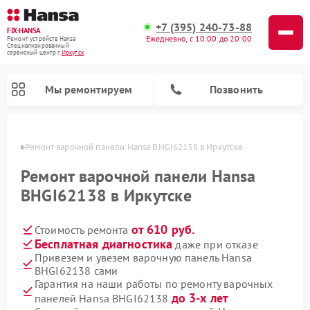
+7 (395) 240-73-88
FIX-HANSA
Ежедневно, с 10:00 до 20:00
Ремонт устройств Hansa
Специализированный
cервисный центр г.
Иркутск
Мы ремонтируем
Позвонить
утске
Ремонт варочной панели Hansa BHGI62138 в Иркутске
Ремонт варочной панели Hansa
BHGI62138 в Иркутске
от 610 руб.
Стоимость ремонта
Ремонт микроволновых печей Hansa
Ремонт стиральных машин Hansa
Ремонт посудомоечных машин Hansa
Бесплатная диагностика
даже при отказе
Привезем и увезем варочную панель Hansa
BHGI62138 сами
Гарантия на наши работы по ремонту варочных
до 3-х лет
панелей Hansa BHGI62138